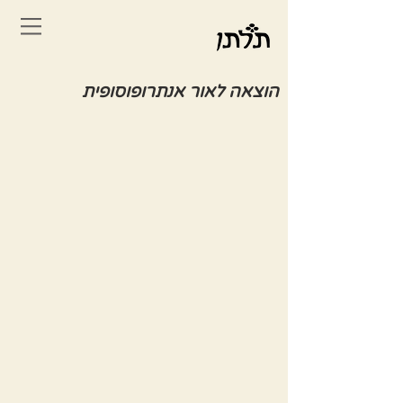
הוצאה לאור אנתרופוסופית