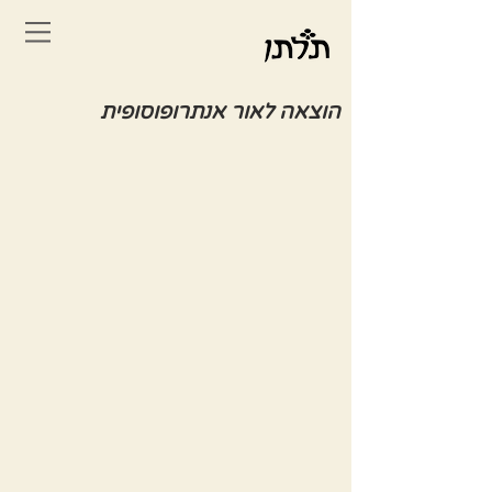
הוצאה לאור אנתרופוסופית